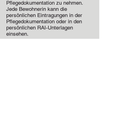
Pflegedokumentation zu nehmen.
Jede Bewohnerin kann die
persönlichen Eintragungen in der
Pflegedokumentation oder in den
persönlichen RAI-Unterlagen
einsehen.
Die Mitarbeiterinnen erhalten als
Beilage und Bestandteil zum
Arbeitsvertrag ein Merkblatt über die
Schweigepflicht
.
5. Verbindung zur Aussenwelt
Im Altersheim erhalten alle
Bewohnerinnen einen
Zimmerschlüssel unabhängig ihres
Zustandes. Ein Schlüssel in der
Tasche ist in etwa gleichzusetzen mit
„Geld in der Tasche haben“.
Auch Angehörige erhalten auf
Wunsch und nach Rücksprache mit